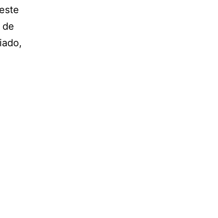
 este
 de
iado,