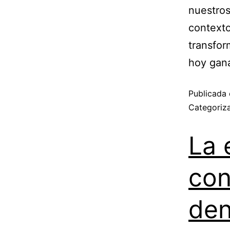
nuestros
context
transfor
hoy gan
Publicada 
Categori
La 
con
den