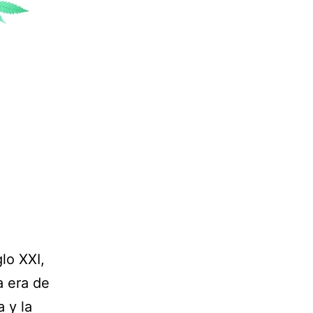
a
lo XXI,
a era de
a y la