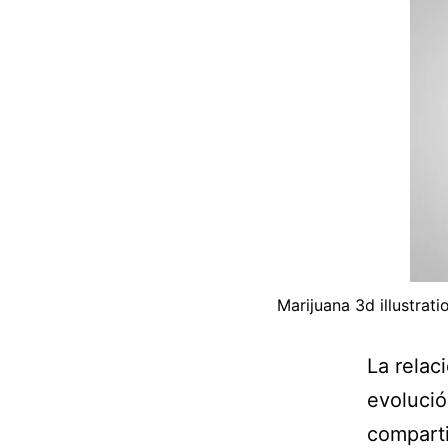
Marijuana 3d illustrati
La relac
evolució
comparti