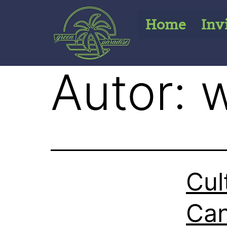
Home
Inv
Autor:
w
Cul
Can