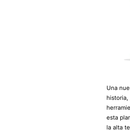
Una nuev
historia
herramie
esta pla
la alta 