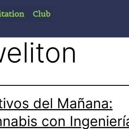
itation
Club
eliton
tivos del Mañana:
nabis con Ingenierí