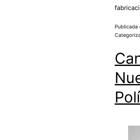
fabrica
Publicada 
Categori
Can
Nue
Pol